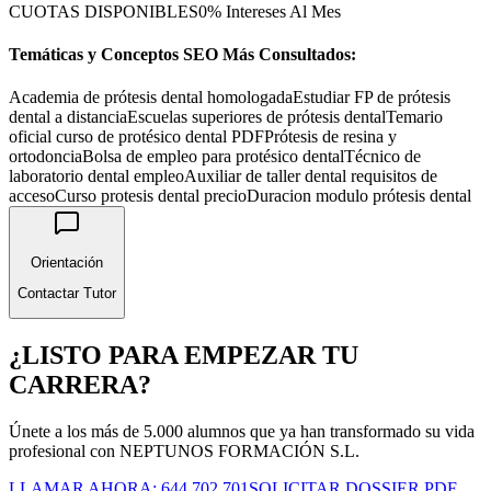
CUOTAS DISPONIBLES
0% Intereses Al Mes
Temáticas y Conceptos SEO Más Consultados:
Academia de prótesis dental homologada
Estudiar FP de prótesis
dental a distancia
Escuelas superiores de prótesis dental
Temario
oficial curso de protésico dental PDF
Prótesis de resina y
ortodoncia
Bolsa de empleo para protésico dental
Técnico de
laboratorio dental empleo
Auxiliar de taller dental requisitos de
acceso
Curso protesis dental precio
Duracion modulo prótesis dental
Orientación
Contactar Tutor
¿LISTO PARA EMPEZAR TU
CARRERA?
Únete a los más de 5.000 alumnos que ya han transformado su vida
profesional con NEPTUNOS FORMACIÓN S.L.
LLAMAR AHORA: 644 702 701
SOLICITAR DOSSIER PDF