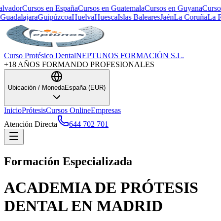
or
Cursos en
España
Cursos en
Guatemala
Cursos en
Guyana
Cursos en
H
ajara
Guipúzcoa
Huelva
Huesca
Islas Baleares
Jaén
La Coruña
La Rioja
La
Curso Protésico Dental
NEPTUNOS FORMACIÓN S.L.
+18 AÑOS FORMANDO PROFESIONALES
Ubicación / Moneda
España
(
EUR
)
Inicio
Prótesis
Cursos Online
Empresas
Atención Directa
644 702 701
Formación Especializada
ACADEMIA DE PRÓTESIS
DENTAL EN MADRID