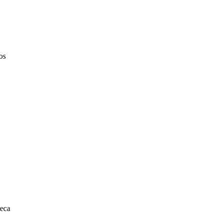
s
eca