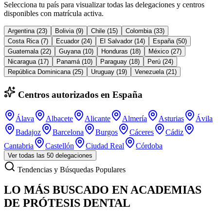
Selecciona tu país para visualizar todas las delegaciones y centros
disponibles con matrícula activa.
Argentina
(
23
)
Bolivia
(
9
)
Chile
(
15
)
Colombia
(
33
)
Costa Rica
(
7
)
Ecuador
(
24
)
El Salvador
(
14
)
España
(
50
)
Guatemala
(
22
)
Guyana
(
10
)
Honduras
(
18
)
México
(
27
)
Nicaragua
(
17
)
Panamá
(
10
)
Paraguay
(
18
)
Perú
(
24
)
República Dominicana
(
25
)
Uruguay
(
19
)
Venezuela
(
21
)
Centros autorizados en
España
Álava
Albacete
Alicante
Almería
Asturias
Ávila
Badajoz
Barcelona
Burgos
Cáceres
Cádiz
Cantabria
Castellón
Ciudad Real
Córdoba
Ver todas las 50 delegaciones
Tendencias y Búsquedas Populares
LO MÁS BUSCADO EN ACADEMIAS
DE PRÓTESIS DENTAL