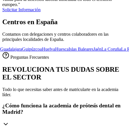
europeo.
"
Solicitar Información
Centros en
España
Contamos con delegaciones y centros colaboradores en las
principales localidades de
España
.
ajara
Guipúzcoa
Huelva
Huesca
Islas Baleares
Jaén
La Coruña
La Rioja
La
Preguntas Frecuentes
REVOLUCIONA TUS DUDAS SOBRE
EL SECTOR
Todo lo que necesitas saber antes de matricularte en la academia
líder.
¿Cómo funciona la academia de prótesis dental en
Madrid?